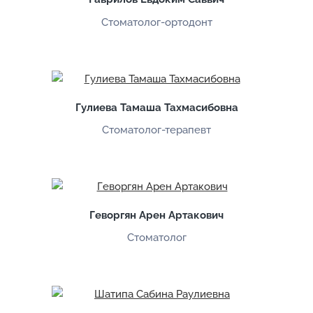
и
Стоматолог-ортодонт
а
л
и
с
т
Гулиева Тамаша Тахмасибовна
ы
Стоматолог-терапевт
Геворгян Арен Артакович
Стоматолог