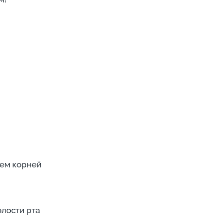
ием корней
олости рта