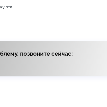
ку рта
лему, позвоните сейчас: