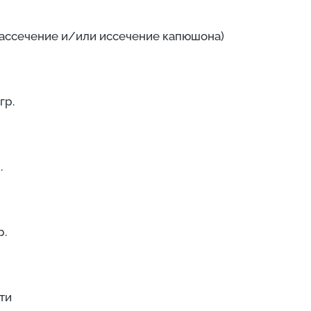
рассечение и/или иссечение капюшона)
гр.
.
р.
ти